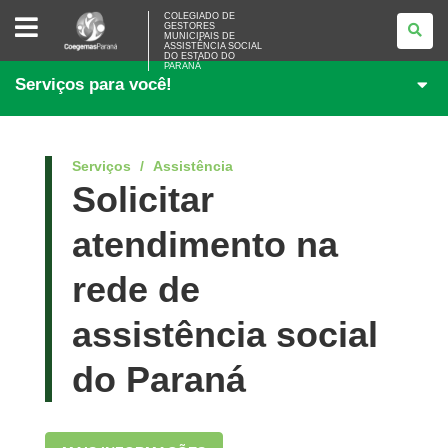
COLEGIADO
COLEGIADO DE
GESTORES
DE
MUNICIPAIS DE
GESTORES
ASSISTÊNCIA SOCIAL
MUNICIPAIS
DO ESTADO DO
PARANÁ
DE
Serviços para você!
ASSISTÊNCIA
SOCIAL
DO
ESTADO
DO
PARANÁ
Serviços
Assistência
Solicitar
atendimento na
rede de
assistência social
do Paraná