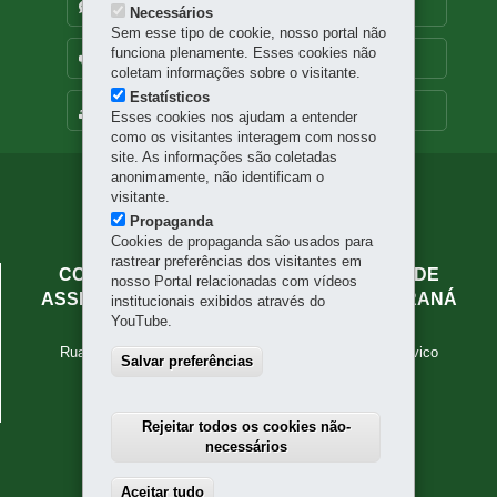
DENUNCIE CORRUPÇÃO
Necessários
Sem esse tipo de cookie, nosso portal não
funciona plenamente. Esses cookies não
OUVIDORIA
coletam informações sobre o visitante.
Estatísticos
MAPA DO SITE
Esses cookies nos ajudam a entender
como os visitantes interagem com nosso
site. As informações são coletadas
anonimamente, não identificam o
Navegação
visitante.
principal
Propaganda
Cookies de propaganda são usados para
rastrear preferências dos visitantes em
COLEGIADO DE GESTORES MUNICIPAIS DE
nosso Portal relacionadas com vídeos
ASSISTÊNCIA SOCIAL DO ESTADO DO PARANÁ
institucionais exibidos através do
YouTube.
Palácio das Araucárias
Rua Jacy Loureiro de Campos, s/n - 6º and - Centro Cívico
Salvar preferências
80530-915
-
Curitiba
-
PR
MAPA
41 3210-2444
Rejeitar todos os cookies não-
necessários
Aceitar tudo
Withdraw consent