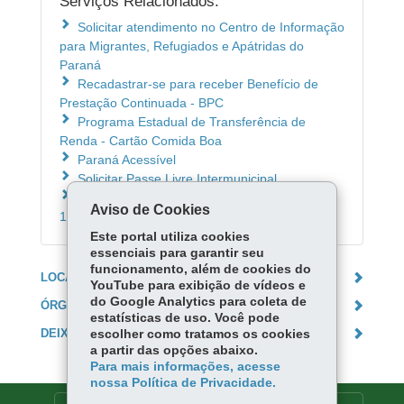
Serviços Relacionados:
Solicitar atendimento no Centro de Informação
para Migrantes, Refugiados e Apátridas do
Paraná
Recadastrar-se para receber Benefício de
Prestação Continuada - BPC
Programa Estadual de Transferência de
Renda - Cartão Comida Boa
Paraná Acessível
Solicitar Passe Livre Intermunicipal
Acionar o Disque Idoso Paraná - 0800-
Aviso de Cookies
1410001
Este portal utiliza cookies
essenciais para garantir seu
funcionamento, além de cookies do
LOCAIS DE ATENDIMENTO
YouTube para exibição de vídeos e
do Google Analytics para coleta de
ÓRGÃO RESPONSÁVEL
estatísticas de uso. Você pode
DEIXE SUA OPINIÃO
escolher como tratamos os cookies
a partir das opções abaixo.
Para mais informações, acesse
nossa Política de Privacidade.