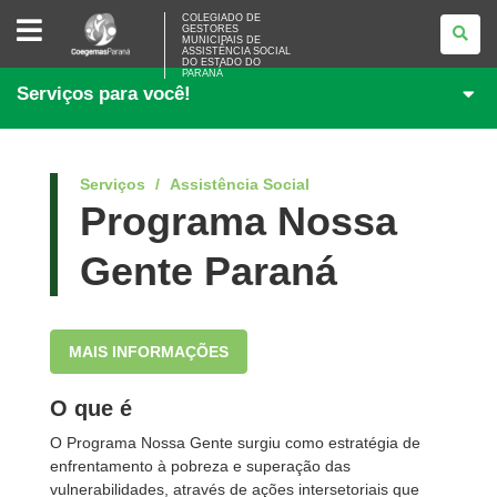
COLEGIADO
COLEGIADO DE
GESTORES
DE
MUNICIPAIS DE
GESTORES
ASSISTÊNCIA SOCIAL
MUNICIPAIS
DO ESTADO DO
PARANÁ
DE
Serviços para você!
ASSISTÊNCIA
SOCIAL
DO
ESTADO
DO
PARANÁ
Serviços
Assistência Social
Programa Nossa
Gente Paraná
MAIS INFORMAÇÕES
O que é
O Programa Nossa Gente surgiu como estratégia de
enfrentamento à pobreza e superação das
vulnerabilidades, através de ações intersetoriais que