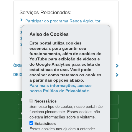
Serviços Relacionados:
Participar do programa Renda Agricultor
Familiar
Programa Energia Solidária
Aviso de Cookies
Solicitar tarifa social de energia elétrica
Este portal utiliza cookies
Solicitar adesão ao programa Água Solidária
essenciais para garantir seu
funcionamento, além de cookies do
YouTube para exibição de vídeos e
do Google Analytics para coleta de
ÓRGÃO RESPONSÁVEL
estatísticas de uso. Você pode
DEIXE SUA OPINIÃO
escolher como tratamos os cookies
a partir das opções abaixo.
Para mais informações, acesse
nossa Política de Privacidade.
DENUNCIE CORRUPÇÃO
Necessários
Sem esse tipo de cookie, nosso portal não
funciona plenamente. Esses cookies não
OUVIDORIA
coletam informações sobre o visitante.
Estatísticos
MAPA DO SITE
Esses cookies nos ajudam a entender