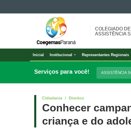
Ir para o conteúdo
COLEGIADO
Ir para a navegação
DE
Ir para a busca
COLEGIADO DE
GESTORES
Mapa do site
ASSISTÊNCIA 
MUNICIPAIS
DE
ASSISTÊNCIA
Inicial
Institucional
Representantes Regionais
Navegação
SOCIAL
principal
DO
Serviços para você!
ASSISTÊNCIA 
ESTADO
DO
PARANÁ
Cidadania
Direitos
Conhecer campanh
criança e do adol