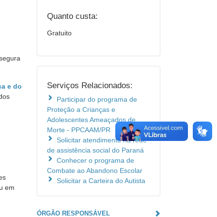
Quanto custa:
Gratuito
ssegura
Serviços Relacionados:
ça e do
dos
Participar do programa de
Proteção a Crianças e
Adolescentes Ameaçados de
Morte - PPCAAM/PR
Solicitar atendimento na rede
de assistência social do Paraná
Conhecer o programa de
Combate ao Abandono Escolar
es
Solicitar a Carteira do Autista
ou em
ÓRGÃO RESPONSÁVEL