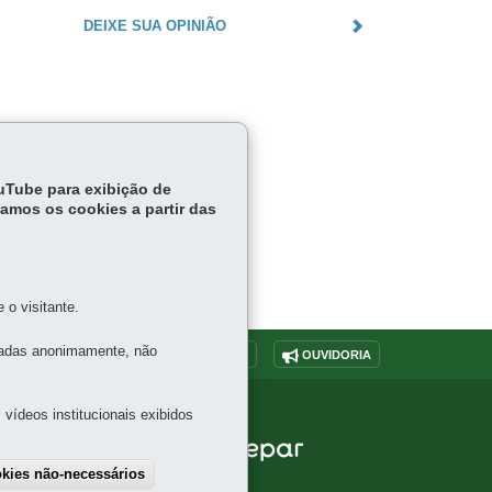
DEIXE SUA OPINIÃO
ouTube para exibição de
tamos os cookies a partir das
o visitante.
tadas anonimamente, não
O SITE
DENUNCIE CORRUPÇÃO
OUVIDORIA
vídeos institucionais exibidos
ADO DO
okies não-necessários