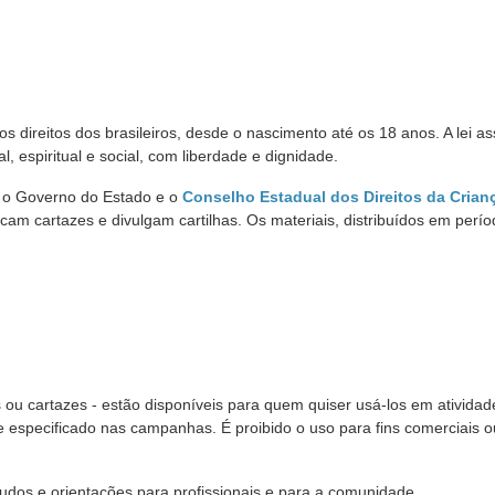
s direitos dos brasileiros, desde o nascimento até os 18 anos. A lei a
, espiritual e social, com liberdade e dignidade.
es, o Governo do Estado e o
Conselho Estadual dos Direitos da Crian
 cartazes e divulgam cartilhas. Os materiais, distribuídos em perío
ou cartazes - estão disponíveis para quem quiser usá-los em atividad
e especificado nas campanhas. É proibido o uso para fins comerciais 
udos e orientações para profissionais e para a comunidade.