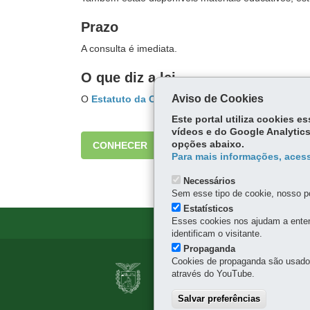
Prazo
A consulta é imediata.
O que diz a lei
Aviso de Cookies
O
Estatuto da Criança e do Adolescente
estabele
Este portal utiliza cookies 
vídeos e do Google Analytics
opções abaixo.
CONHECER
Para mais informações, acess
Necessários
Sem esse tipo de cookie, nosso po
Estatísticos
Esses cookies nos ajudam a enten
identificam o visitante.
Propaganda
Navegação
Cookies de propaganda são usados 
COLEGIADO DE GE
através do YouTube.
principal
PARANÁ
Salvar preferências
Palácio das Araucárias