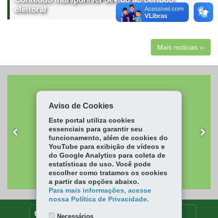
eleitoral
Mais notícias ››
Aviso de Cookies
Este portal utiliza cookies
essenciais para garantir seu
CIB/PR
funcionamento, além de cookies do
YouTube para exibição de vídeos e
do Google Analytics para coleta de
estatísticas de uso. Você pode
escolher como tratamos os cookies
a partir das opções abaixo.
Para mais informações, acesse
nossa Política de Privacidade.
DENUNCIE CORRUPÇÃO
Necessários