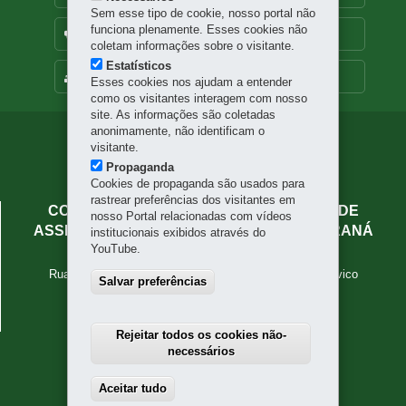
Sem esse tipo de cookie, nosso portal não
funciona plenamente. Esses cookies não
OUVIDORIA
coletam informações sobre o visitante.
Estatísticos
MAPA DO SITE
Esses cookies nos ajudam a entender
como os visitantes interagem com nosso
site. As informações são coletadas
anonimamente, não identificam o
Navegação
visitante.
principal
Propaganda
Cookies de propaganda são usados para
rastrear preferências dos visitantes em
COLEGIADO DE GESTORES MUNICIPAIS DE
nosso Portal relacionadas com vídeos
ASSISTÊNCIA SOCIAL DO ESTADO DO PARANÁ
institucionais exibidos através do
YouTube.
Palácio das Araucárias
Rua Jacy Loureiro de Campos, s/n - 6º and - Centro Cívico
Salvar preferências
80530-915
-
Curitiba
-
PR
MAPA
41 3210-2444
Rejeitar todos os cookies não-
necessários
Aceitar tudo
Withdraw consent